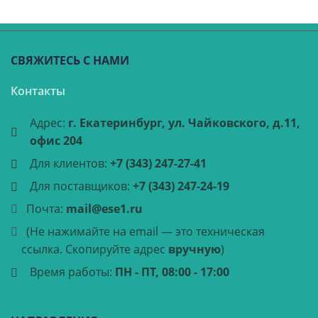
СВЯЖИТЕСЬ С НАМИ
Контакты
Адрес:
г. Екатеринбург, ул. Чайковского, д.11,
офис 204
Для клиентов:
+7 (343) 247-27-41
Для поставщиков:
+7 (343) 247-24-19
Почта:
mail@ese1.ru
(Не нажимайте на email — это техническая
ссылка. Скопируйте адрес
вручную
)
Время работы:
ПН - ПТ, 08:00 - 17:00