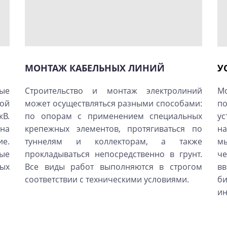
МОНТАЖ КАБЕЛЬНЫХ ЛИНИЙ
У
ые
Строительство и монтаж электролиний
М
ой
может осуществляться разными способами:
по
В.
по опорам с применением специальных
у
 на
крепежных элементов, протягиваться по
на
ие.
туннелям и коллекторам, а также
м
ые
прокладываться непосредственно в грунт.
ч
ных
Все виды работ выполняются в строгом
в
соответствии с техническими условиями.
б
и